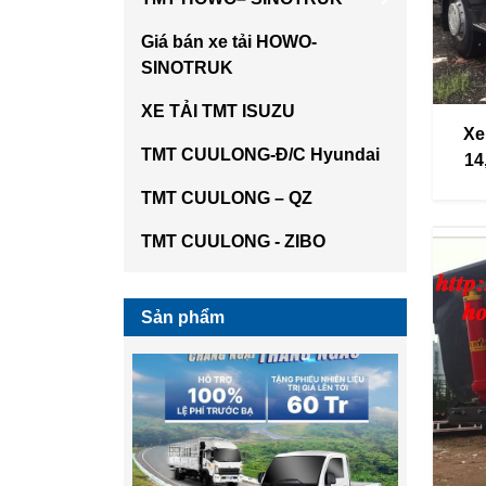
Giá bán xe tải HOWO-
SINOTRUK
XE TẢI TMT ISUZU
Xe
TMT CUULONG-Đ/C Hyundai
14
TMT CUULONG – QZ
TMT CUULONG - ZIBO
Sản phẩm