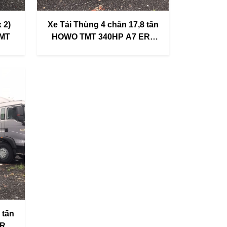
 2)
Xe Tải Thùng 4 chân 17,8 tấn
TMT
HOWO TMT 340HP A7 ER5
(8x4)
 tấn
ER5