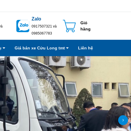
Zalo
Giỏ
và
0917507321 và
hàng
0985067783
vụ
Giá bán xe Cửu Long tmt
Liên hệ