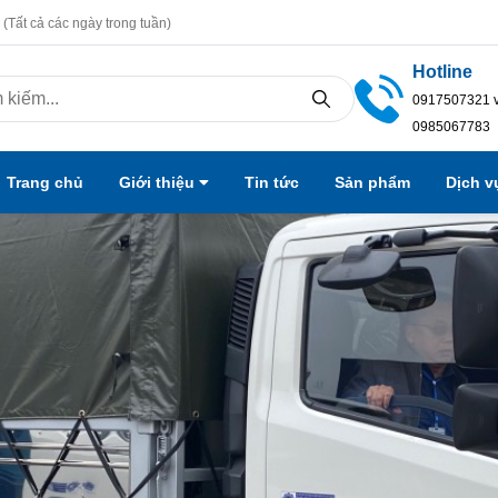
(Tất cả các ngày trong tuần)
Hotline
0917507321 
0985067783
Trang chủ
Giới thiệu
Tin tức
Sản phẩm
Dịch 