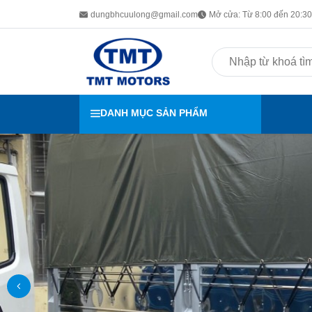
dungbhcuulong@gmail.com
Mở cửa: Từ 8:00 đến 20:30 
DANH MỤC SẢN PHẨM