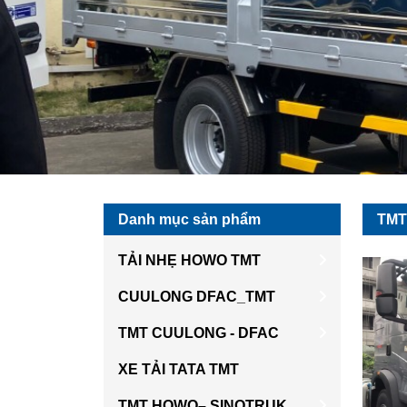
Danh mục sản phẩm
TMT
TẢI NHẸ HOWO TMT
CUULONG DFAC_TMT
TMT CUULONG - DFAC
XE TẢI TATA TMT
TMT HOWO– SINOTRUK