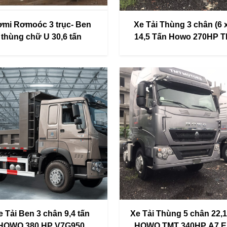
ơmi Rơmoóc 3 trục- Ben
Xe Tải Thùng 3 chân (6 x
thùng chữ U 30,6 tấn
14,5 Tấn Howo 270HP 
e Tải Ben 3 chân 9,4 tấn
Xe Tải Thùng 5 chân 22,1
HOWO 380 HP V7G950
HOWO TMT 340HP A7 