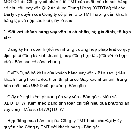
MOTOR do Công ty cổ phần ô tô TMT sản xuất, nếu khách hàng
có nhu cầu vay vốn Quỹ tín dụng Trung Ương (QTDTW) thì các
Đại lý ủy quyền của Công ty cổ phần ô tô TMT hướng dẫn khách
hàng lập và nộp các loại giấy tờ sau:
1. Đối với khách hàng vay vốn là cá nhân, hộ gia đình, tổ hợp
tác:
+ Đăng ký kinh doanh (đối với những trường hợp pháp luật có quy
định phải đăng ký kinh doanh); hợp đồng hợp tác (đối với tổ hợp
tác) - Bản sao có công chứng.
+ CMTND, sổ hộ khẩu của khách hàng vay vốn - Bản sao. (Nếu
khách hàng hiện là độc thân thì phải có Giấy xác nhận tình trạng
hôn nhân của UBND xã, phường -Bản gốc)
+ Giấy đề nghị kèm phương án vay vốn - Bản gốc - Mẫu số
01/QTDTW (Kèm theo Bảng tính toán chi tiết hiệu quả phương án
vay vốn) - Mẫu số 01A/QTDTW.
+ Hợp đồng mua bán xe giữa Công ty TMT hoặc các Đại lý ủy
quyền của Công ty TMT với khách hàng - Bản gốc.