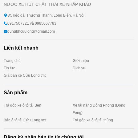
NƯỚC XE HÚT CHẤT THẢI XE NHẬP KHẨU
Đ5 kéo dài Thượng Thanh, Long Biên, Hà Nội.
0917507321 và 0985067783
dungbhcuulong@gmail.com
Liên kết nhanh
Trang chủ
Giới thiệu
Tin tức
Dịch vụ
Giá bán xe Cửu Long tmt
Sản phẩm
Trả góp xe ô tô tải Ben
Xe tải nặng Đông Phong (Dong
Feng)
Bán ô tô tải Cửu Long tmt
Trả góp xe ô tô tải thùng
Đăng ký nhận bản tin từ chúng tôi