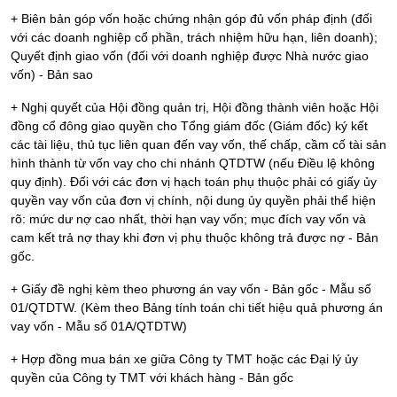
+ Biên bản góp vốn hoặc chứng nhận góp đủ vốn pháp định (đối
với các doanh nghiệp cổ phần, trách nhiệm hữu hạn, liên doanh);
Quyết định giao vốn (đối với doanh nghiệp được Nhà nước giao
vốn) - Bản sao
+ Nghị quyết của Hội đồng quản trị, Hội đồng thành viên hoặc Hội
đồng cổ đông giao quyền cho Tổng giám đốc (Giám đốc) ký kết
các tài liệu, thủ tục liên quan đến vay vốn, thế chấp, cầm cố tài sản
hình thành từ vốn vay cho chi nhánh QTDTW (nếu Điều lệ không
quy định). Đối với các đơn vị hạch toán phụ thuộc phải có giấy ủy
quyền vay vốn của đơn vị chính, nội dung ủy quyền phải thể hiện
rõ: mức dư nợ cao nhất, thời hạn vay vốn; mục đích vay vốn và
cam kết trả nợ thay khi đơn vị phụ thuộc không trả được nợ - Bản
gốc.
+ Giấy đề nghị kèm theo phương án vay vốn - Bản gốc - Mẫu số
01/QTDTW. (Kèm theo Bảng tính toán chi tiết hiệu quả phương án
vay vốn - Mẫu số 01A/QTDTW)
+ Hợp đồng mua bán xe giữa Công ty TMT hoặc các Đại lý ủy
quyền của Công ty TMT với khách hàng - Bản gốc