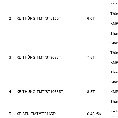
Xe c
Thù
2
XE THÙNG TMT/ST8160T
6.0T
KM
Thùn
Chas
Thù
3
XE THÙNG TMT/ST9675T
7,5T
KM
Thùn
Chas
4
XE THÙNG TMT/ST10585T
8.5T
KM
Thùn
Xe t
5
XE BEN TMT/ST8165D
6,45 tấn
nha