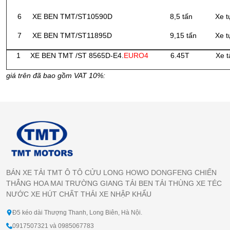
6
XE BEN TMT/ST10590D
8,5 tấn
Xe t
7
XE BEN TMT/ST11895D
9,15 tấn
Xe t
1
XE BEN TMT /ST 8565D-E4.
EURO4
6.45T
Xe t
giá trên đã bao gồm VAT 10%:
BÁN XE TẢI TMT Ô TÔ CỬU LONG HOWO DONGFENG CHIẾN
THẮNG HOA MAI TRƯỜNG GIANG TẢI BEN TẢI THÙNG XE TÉC
NƯỚC XE HÚT CHẤT THẢI XE NHẬP KHẨU
Đ5 kéo dài Thượng Thanh, Long Biên, Hà Nội.
0917507321 và 0985067783