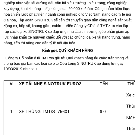
nghiệp như: vận tải đường dài; vận tải siêu trường - siêu trọng; công nghiệp
xây dựng, khai khoáng… đạt công suất 20.000 xe/năm. Cũng nhằm hiện thực
hóa chiến lược phát triển ngành công nghiệp ô tô Việt Nam, nâng cao tỷ lệ nội
địa hóa, Tập đoàn SINOTRUK sẽ tiến tới chuyển giao dần công nghệ sản xuất
động cơ, hộp số, khung gầm, cabin… Việc Công ty CP ô tô TMT đưa vào lắp
ráp các loại xe SINOTRUK sẽ đáp ứng nhu cầu thị trường, góp phần giảm áp
lực nhập khẩu xe nguyên chiếc đối với các chủng loại xe tải hạng trung, hạng
nặng, tiến tới nâng cao dần tỷ lệ nội địa hóa.
Kính gửi: QUÝ KHÁCH HÀNG
Công ty Cổ phần ô tô TMT xin gửi tới Quý khách hàng lời chào trân trọng và
thông báo giá bán các loại xe ô tô Cửu Long SINOTRUK áp dụng từ ngày
10/03/2019 như sau
VI
XE TẢI NHẸ SINOTRUK EURO2
TẤN
TH
Xe c
Thù
1
XE THÙNG TMT/ST7560T
6.0T
KM
Thùn