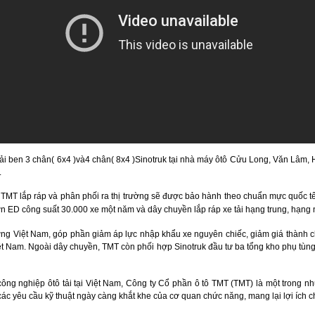
tải ben 3 chân( 6x4 )và4 chân( 8x4 )Sinotruk tại nhà máy ôtô Cửu Long, Văn Lâm,
.
o TMT lắp ráp và phân phối ra thị trường sẽ được bảo hành theo chuẩn mực quốc t
ơn ED công suất 30.000 xe một năm và dây chuyền lắp ráp xe tải hạng trung, hạng
ng Việt Nam, góp phần giảm áp lực nhập khẩu xe nguyên chiếc, giảm giá thành ch
iệt Nam. Ngoài dây chuyền, TMT còn phối hợp Sinotruk đầu tư ba tổng kho phụ tùng
ực công nghiệp ôtô tải tại Việt Nam, Công ty Cổ phần ô tô TMT (TMT) là một trong
c yêu cầu kỹ thuật ngày càng khắt khe của cơ quan chức năng, mang lại lợi ích cho