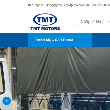
dungbhcuulong@gmail.com
Mở cửa: Từ 8:00 đến 20:30 
DANH MỤC SẢN PHẨM