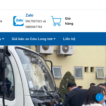
Zalo
Giỏ
và
0917507321 và
hàng
0985067783
vụ
Giá bán xe Cửu Long tmt
Liên hệ