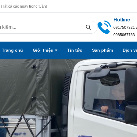
(Tất cả các ngày trong tuần)
Hotline
0917507321 
0985067783
Trang chủ
Giới thiệu
Tin tức
Sản phẩm
Dịch 