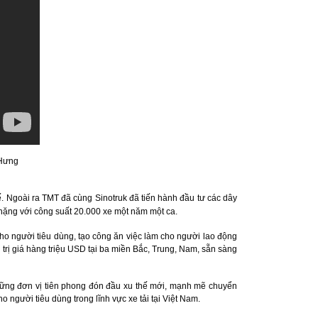
 Hưng
ế. Ngoài ra TMT đã cùng Sinotruk đã tiến hành đầu tư các dây
 nặng với công suất 20.000 xe một năm một ca.
o người tiêu dùng, tạo công ăn việc làm cho người lao động
 trị giá hàng triệu USD tại ba miền Bắc, Trung, Nam, sẵn sàng
 những đơn vị tiên phong đón đầu xu thế mới, mạnh mẽ chuyển
 người tiêu dùng trong lĩnh vực xe tải tại Việt Nam.