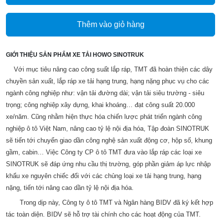
Thêm vào giỏ hàng
GIỚI THIỆU SẢN PHẨM XE TẢI HOWO SINOTRUK
Với mục tiêu nâng cao công suất lắp ráp, TMT đã hoàn thiện các dây
chuyền sản xuất, lắp ráp xe tải hạng trung, hạng nặng phục vụ cho các
ngành công nghiệp như: vận tải đường dài; vận tải siêu trường - siêu
trọng; công nghiệp xây dựng, khai khoáng… đạt công suất 20.000
xe/năm. Cũng nhằm hiện thực hóa chiến lược phát triển ngành công
nghiệp ô tô Việt Nam, nâng cao tỷ lệ nội địa hóa, Tập đoàn SINOTRUK
sẽ tiến tới chuyển giao dần công nghệ sản xuất động cơ, hộp số, khung
gầm, cabin… Việc Công ty CP ô tô TMT đưa vào lắp ráp các loại xe
SINOTRUK sẽ đáp ứng nhu cầu thị trường, góp phần giảm áp lực nhập
khẩu xe nguyên chiếc đối với các chủng loại xe tải hạng trung, hạng
nặng, tiến tới nâng cao dần tỷ lệ nội địa hóa.
Trong dịp này, Công ty ô tô TMT và Ngân hàng BIDV đã ký kết hợp
tác toàn diện. BIDV sẽ hỗ trợ tài chính cho các hoạt động của TMT.