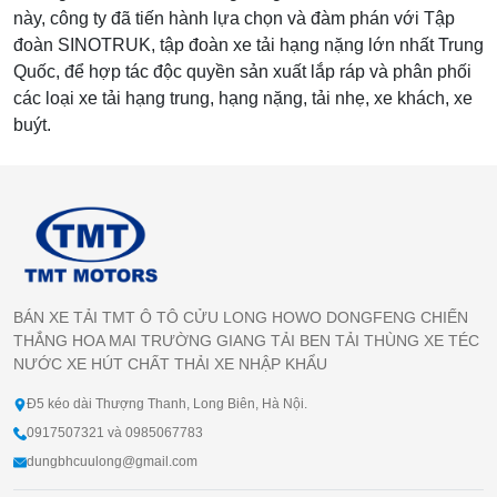
này, công ty đã tiến hành lựa chọn và đàm phán với Tập
đoàn SINOTRUK, tập đoàn xe tải hạng nặng lớn nhất Trung
Quốc, để hợp tác độc quyền sản xuất lắp ráp và phân phối
các loại xe tải hạng trung, hạng nặng, tải nhẹ, xe khách, xe
buýt.
BÁN XE TẢI TMT Ô TÔ CỬU LONG HOWO DONGFENG CHIẾN
THẮNG HOA MAI TRƯỜNG GIANG TẢI BEN TẢI THÙNG XE TÉC
NƯỚC XE HÚT CHẤT THẢI XE NHẬP KHẨU
Đ5 kéo dài Thượng Thanh, Long Biên, Hà Nội.
0917507321 và 0985067783
dungbhcuulong@gmail.com