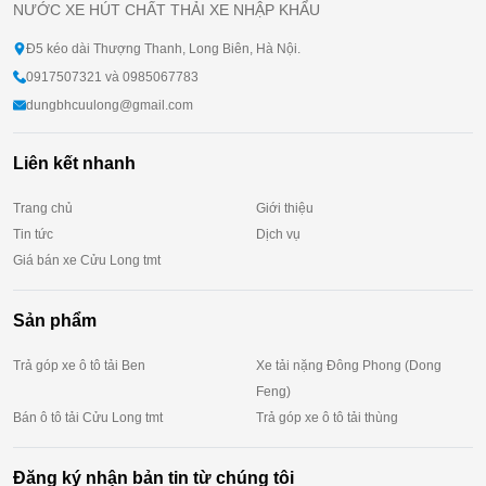
NƯỚC XE HÚT CHẤT THẢI XE NHẬP KHẨU
Đ5 kéo dài Thượng Thanh, Long Biên, Hà Nội.
0917507321 và 0985067783
dungbhcuulong@gmail.com
Liên kết nhanh
Trang chủ
Giới thiệu
Tin tức
Dịch vụ
Giá bán xe Cửu Long tmt
Sản phẩm
Trả góp xe ô tô tải Ben
Xe tải nặng Đông Phong (Dong
Feng)
Bán ô tô tải Cửu Long tmt
Trả góp xe ô tô tải thùng
Đăng ký nhận bản tin từ chúng tôi