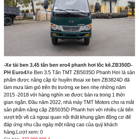
-Xe tải ben 3,45 tấn ben ero4 phanh hơi lốc kê.ZB350D-
PH Euro4
Xe Ben 3.5 Tấn TMT ZB5035D Phanh Hơi là sản
phẩm được nâng cấp từ huyền thoại xe ben ZB3824D đã
làm mưa làm gió trên thị trường xe ben nhẹ những năm
2015 -2018 với hàng nghìn xe được bán ra trong 1 thời
gian ngắn. Đầu năm 2022, nhà máy TMT Motors cho ra mắt
sản phẩm nâng cấp ZB5035D Phanh hơi với nhiều cải tiến
vượt trội về cả ngoại quan nội thất khung gầm động cơ để
đáp ứng nhu cầu ngày một nâng cao của quý khách
hàng.
Lượt xem: 0
Giá bán:
372.000.000 ₫