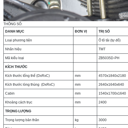
THÔNG SỐ:
DANH MỤC
ĐƠN VỊ
TRỊ SỐ
Loại phương tiện
Ô tô tải (tự đổ)
Nhãn hiệu
TMT
Mã kiểu loại
ZB5035D-PH
KÍCH THƯỚC
Kích thước tổng thể (DxRxC)
mm
4570x1840x2180
Kích thước lòng thùng (DxRxC)
mm
2640x1640x640
Cabin
mm
1540x1700x1640
Khoảng cách trục
mm
2400
TRỌNG LƯỢNG
Trọng lượng bản thân
kg
3000