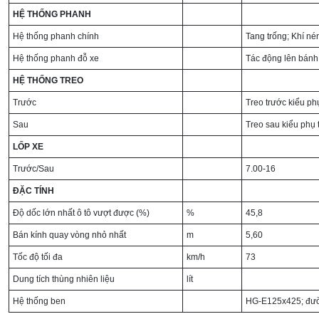
HỆ THỐNG PHANH
Hệ thống phanh chính
Tang trống; Khí né
Hệ thống phanh đỗ xe
Tác động lên bánh 
HỆ THỐNG TREO
Trước
Treo trước kiểu ph
Sau
Treo sau kiểu phụ t
LỐP XE
Trước/Sau
7.00-16
ĐẶC TÍNH
Độ dốc lớn nhất ô tô vượt được (%)
%
45,8
Bán kính quay vòng nhỏ nhất
m
5,60
Tốc độ tối đa
km/h
73
Dung tích thùng nhiên liệu
lít
Hệ thống ben
HG-E125x425; đươ