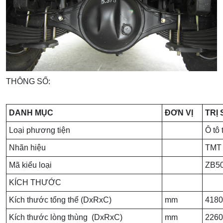
THÔNG SỐ:
DANH MỤC
ĐƠN VỊ
TRỊ 
Loại phương tiện
Ô tô 
Nhãn hiệu
TMT
Mã kiểu loại
ZB5
KÍCH THƯỚC
Kích thước tổng thể (DxRxC)
mm
4180
Kích thước lòng thùng (DxRxC)
mm
2260