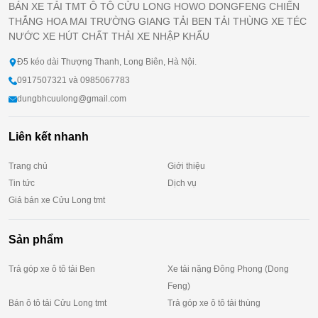
BÁN XE TẢI TMT Ô TÔ CỬU LONG HOWO DONGFENG CHIẾN
THẮNG HOA MAI TRƯỜNG GIANG TẢI BEN TẢI THÙNG XE TÉC
NƯỚC XE HÚT CHẤT THẢI XE NHẬP KHẨU
Đ5 kéo dài Thượng Thanh, Long Biên, Hà Nội.
0917507321 và 0985067783
dungbhcuulong@gmail.com
Liên kết nhanh
Trang chủ
Giới thiệu
Tin tức
Dịch vụ
Giá bán xe Cửu Long tmt
Sản phẩm
Trả góp xe ô tô tải Ben
Xe tải nặng Đông Phong (Dong
Feng)
Bán ô tô tải Cửu Long tmt
Trả góp xe ô tô tải thùng