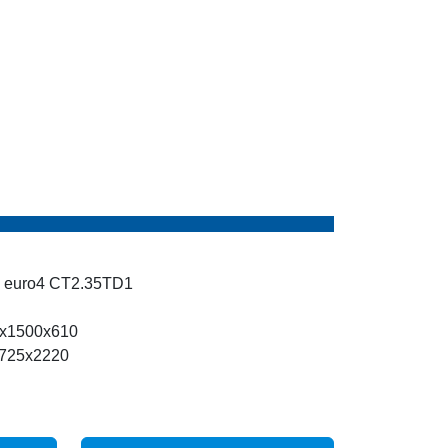
ng euro4 CT2.35TD1
0x1500x610
1725x2220