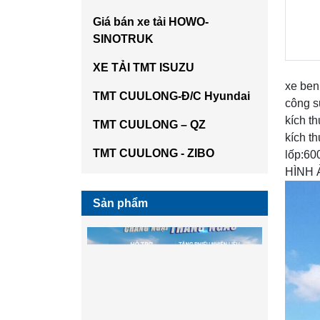
Giá bán xe tải HOWO-
SINOTRUK
XE TẢI TMT ISUZU
xe ben
TMT CUULONG-Đ/C Hyundai
công 
kích t
TMT CUULONG – QZ
kích t
TMT CUULONG - ZIBO
lốp:60
HÌNH 
Sản phẩm