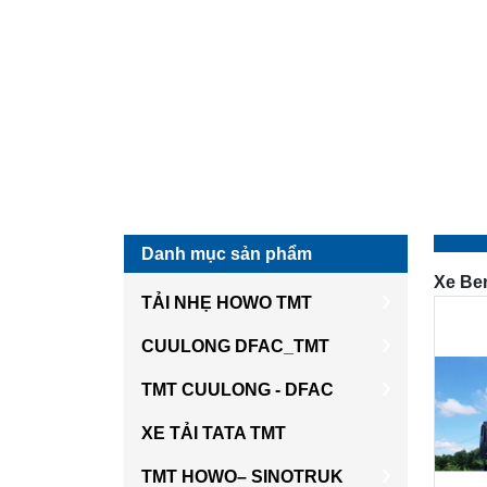
Danh mục sản phẩm
Xe Be
TẢI NHẸ HOWO TMT
CUULONG DFAC_TMT
TMT CUULONG - DFAC
XE TẢI TATA TMT
TMT HOWO– SINOTRUK