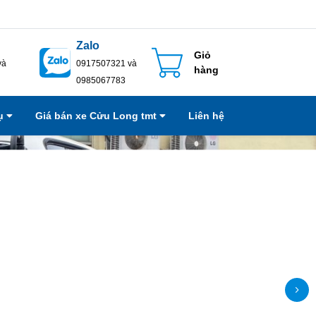
Zalo
Giỏ
và
0917507321 và
hàng
0985067783
vụ
Giá bán xe Cửu Long tmt
Liên hệ