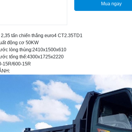
Mua ngay
 2,35 tấn chiến thắng euro4 CT2.35TD1
suất động cơ 50KW
hước lòng thùng:2410x1500x610
hước tổng thể:4300x1725x2220
0-15R/600-15R
ẢNH: